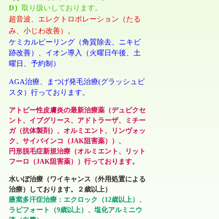
D）
取り扱いしております。
超音波、エレクトロポレーション（たる
み、小じわ改善）。
ケミカルピーリング（角質除去、ニキビ
跡改善）、イオン導入
（火曜日午後、土
曜日、予約制）
AGA治療、まつげ発毛治療(グラッシュビ
スタ）行っております。
アトピー性皮膚炎の最新治療薬（デュピクセ
ント、イブグリース、アドトラーザ、ミチー
ガ（抗体製剤）、オルミエント、リンヴォッ
ク、サイバインコ（JAK阻害薬））、
円形脱毛症新規治療（オルミエント、リット
フーロ（JAK阻害薬））行っております。
水いぼ治療
（ワイキャンス（外用処置による
治療）しております。２歳以上）
腋窩多汗症治療：エクロック（12歳以上）、
ラピフォート（9歳以上）、塩化アルミニウ