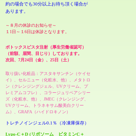
約の場合でも30分以上お待ち頂く場合が
あります。
～８月の休診のお知らせ～
１1日～１6日は休診となります。
ボトックスビスタ注射（厚生労働省認可）
（前額、眉間、目じり）しております
。
次回、7月24日（金）、
25日
（土）
取り扱い化粧品：アスタキサンチン（ケイセ
イ）、セルニュー（化粧水、他）、メタトロ
ン（クレンジングジェル、UVクリーム、プ
レミアムコフレ）、コラージュリペアシリー
ズ
（化粧水、他）、JMEC
（クレンジング、
UVクリーム、トラネキサム酸美白クリー
ム
）
、GRAFA（ハイドロキノン）
トレチノインジェル0.1％（冷凍庫保存）
Lypo-C＋D (リポソーム ビタミンC＋