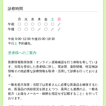
診察時間
月 火 水 木 金
土
日
午前 〇 〇 〇 〇 〇 〇 ／
午後 〇 〇 〇 ／ 〇 ／ ／
午前 9:00~12:00 午後15:00~18:30
平日
土
予約優先。
患者様へのご案内
医療情報取得加算：オンライン資格確認を行う体制を有していま
す。当院を受信した患者様に対し、受診歴、薬剤情報、特定検診
情報その他必要な診療情報を取得・活用して診療を行っておりま
す。
一般名処方加算：当院では患者さんに必要な医薬品を確保するた
め、医薬品の供給状況を踏まえつつ、薬局とも連携の上、一般名
処方（お薬をメーカー・銘柄を指定せず記載すること）を行って
おります。