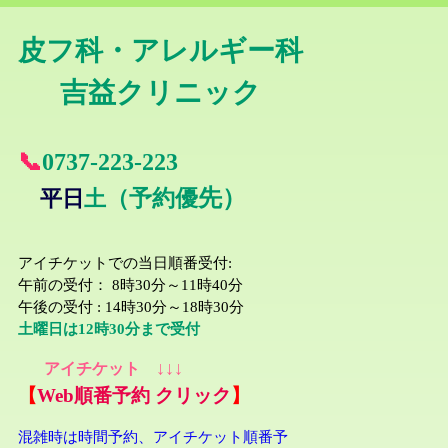
皮フ科・アレルギー科
吉益クリニック
📞
0737-22
3-223
先）
平日
土
（予約優
アイチケットでの当日順番受付
:
午前の受付： 8時30分～11時40分
午後の受付 : 14時30分～18時30分
土曜日は1
2時30分まで受付
↓↓↓
アイチケット
【
Web順番予約 クリック
】
混雑時は時間予約、アイチケット順番予