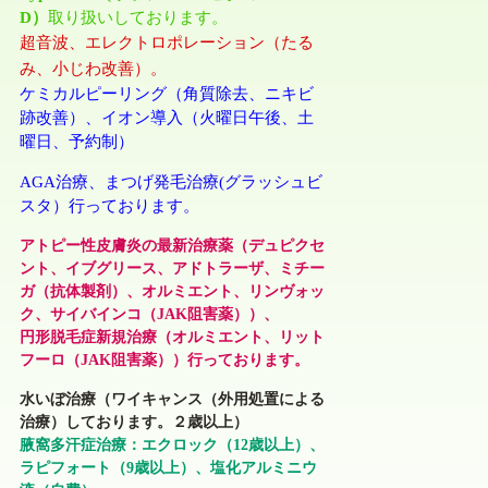
D）
取り扱いしております。
超音波、エレクトロポレーション（たる
み、小じわ改善）。
ケミカルピーリング（角質除去、ニキビ
跡改善）、イオン導入
（火曜日午後、土
曜日、予約制）
AGA治療、まつげ発毛治療(グラッシュビ
スタ）行っております。
アトピー性皮膚炎の最新治療薬（デュピクセ
ント、イブグリース、アドトラーザ、ミチー
ガ（抗体製剤）、オルミエント、リンヴォッ
ク、サイバインコ（JAK阻害薬））、
円形脱毛症新規治療（オルミエント、リット
フーロ（JAK阻害薬））行っております。
水いぼ治療
（ワイキャンス（外用処置による
治療）しております。２歳以上）
腋窩多汗症治療：エクロック（12歳以上）、
ラピフォート（9歳以上）、塩化アルミニウ