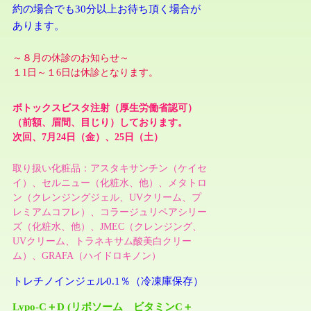
約の場合でも30分以上お待ち頂く場合が
あります。
～８月の休診のお知らせ～
１1日～１6日は休診となります。
ボトックスビスタ注射（厚生労働省認可）
（前額、眉間、目じり）しております
。
次回、7月24日（金）、
25日
（土）
取り扱い化粧品：アスタキサンチン（ケイセ
イ）、セルニュー（化粧水、他）、メタトロ
ン（クレンジングジェル、UVクリーム、プ
レミアムコフレ）、コラージュリペアシリー
ズ
（化粧水、他）、JMEC
（クレンジング、
UVクリーム、トラネキサム酸美白クリー
ム
）
、GRAFA（ハイドロキノン）
トレチノインジェル0.1％（冷凍庫保存）
Lypo-C＋D (リポソーム ビタミンC＋