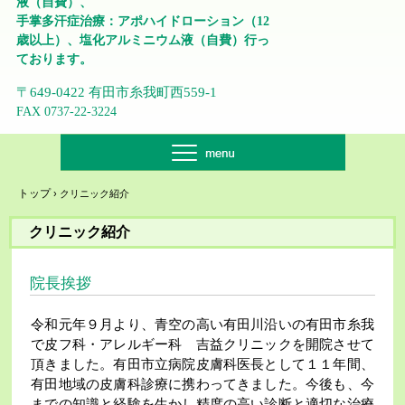
液（自費）、
手掌多汗症治療：アポハイドローション（12
歳以上）、塩化アルミニウム液（自費）行っ
ております。
〒649-0422 有田市糸我町西559-1
FAX 0737-22-3224
トップ
›
クリニック紹介
クリニック紹介
院長挨拶
令和元年９月より、青空の高い有田川沿いの有田市糸我
で皮フ科・アレルギー科 吉益クリニックを開院させて
頂きました。有田市立病院皮膚科医長として１１年間、
有田地域の皮膚科診療に携わってきました。今後も、今
までの知識と経験を生かし精度の高い診断と適切な治療