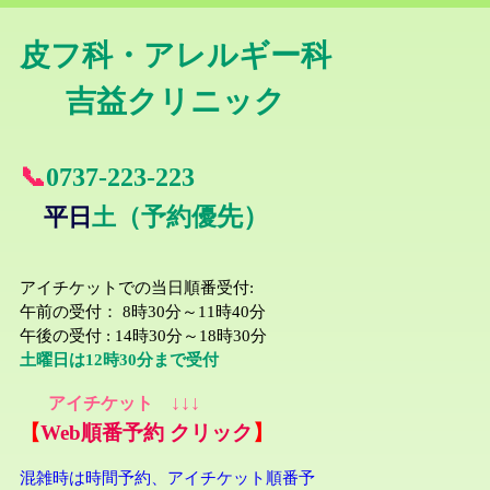
皮フ科・アレルギー科
吉益クリニック
📞
0737-22
3-223
先）
平日
土
（予約優
アイチケットでの当日順番受付
:
午前の受付： 8時30分～11時40分
午後の受付 : 14時30分～18時30分
土曜日は1
2時30分まで受付
↓↓↓
アイチケット
【
Web順番予約 クリック
】
混雑時は時間予約、アイチケット順番予